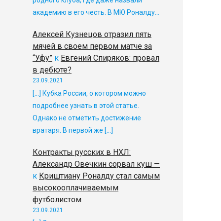
родного клуба, где даже назвали
академию в его честь. В МЮ Роналду…
Алексей Кузнецов отразил пять
мячей в своем первом матче за
“Уфу”
к
Евгений Спиряков: провал
в дебюте?
23.09.2021
[…] Кубка России, о котором можно
подробнее узнать в этой статье.
Однако не отметить достижение
вратаря. В первой же […]
Контракты русских в НХЛ:
Александр Овечкин сорвал куш —
к
Криштиану Роналду стал самым
высокооплачиваемым
футболистом
23.09.2021