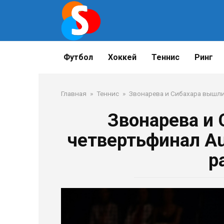
Перейти
к
контенту
Футбол
Хоккей
Теннис
Ринг
Главная
»
Теннис
»
Звонарева и Сибахара вышли 
Звонарева и
четвертьфинал Au
р