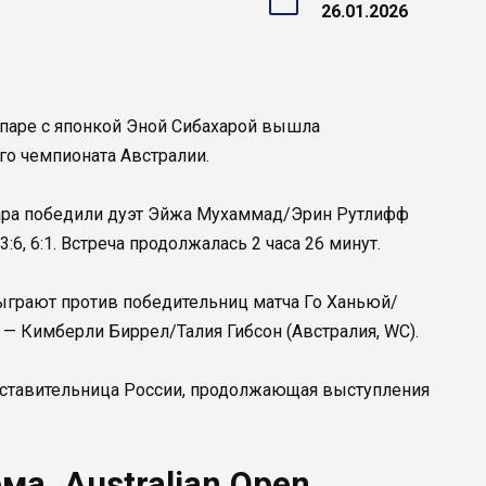
26.01.2026
 паре с японкой Эной Сибахарой вышла
го чемпионата Австралии.
ахара победили дуэт Эйжа Мухаммад/Эрин Рутлифф
3:6, 6:1. Встреча продолжалась 2 часа 26 минут.
ыграют против победительниц матча Го Ханьюй/
 — Кимберли Биррел/Талия Гибсон (Австралия, WC).
дставительница России, продолжающая выступления
а. Australian Open.