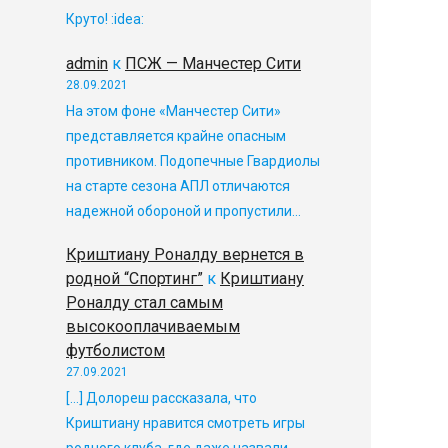
Круто! :idea:
admin
к
ПСЖ — Манчестер Сити
28.09.2021
На этом фоне «Манчестер Сити»
представляется крайне опасным
противником. Подопечные Гвардиолы
на старте сезона АПЛ отличаются
надежной обороной и пропустили…
Криштиану Роналду вернется в
родной “Спортинг”
к
Криштиану
Роналду стал самым
высокооплачиваемым
футболистом
27.09.2021
[…] Долореш рассказала, что
Криштиану нравится смотреть игры