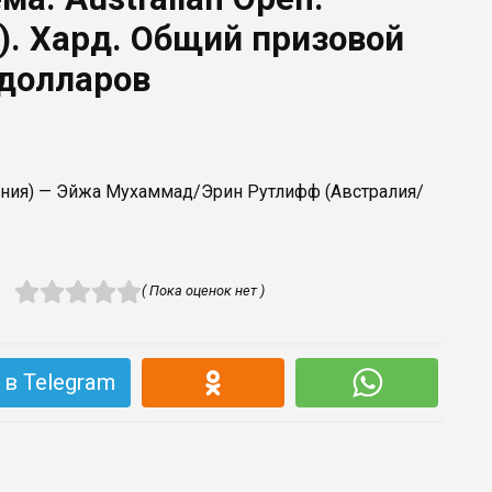
). Хард. Общий призовой
 долларов
ония) — Эйжа Мухаммад/Эрин Рутлифф (Австралия/
( Пока оценок нет )
в Telegram