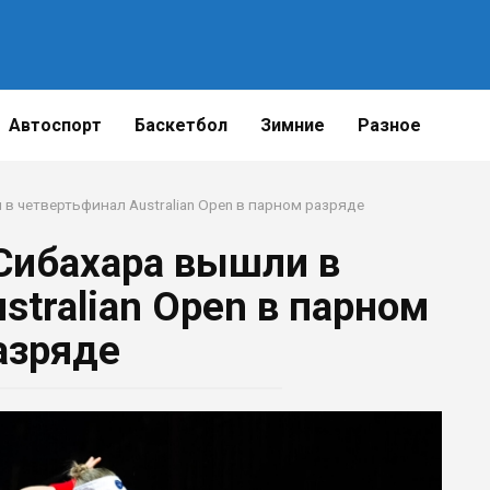
Автоспорт
Баскетбол
Зимние
Разное
в четвертьфинал Australian Open в парном разряде
 Сибахара вышли в
stralian Open в парном
азряде