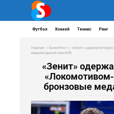
Перейти
к
контенту
Футбол
Хоккей
Теннис
Ринг
Главная
»
Баскетбол
»
«Зенит» одержал вторую 
медали Единой лиги ВТБ
«Зенит» одержа
«Локомотивом‑К
бронзовые меда