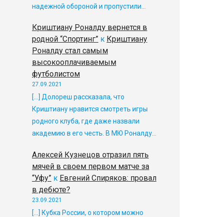
надежной обороной и пропустили…
Криштиану Роналду вернется в
родной “Спортинг”
к
Криштиану
Роналду стал самым
высокооплачиваемым
футболистом
27.09.2021
[…] Долореш рассказала, что
Криштиану нравится смотреть игры
родного клуба, где даже назвали
академию в его честь. В МЮ Роналду…
Алексей Кузнецов отразил пять
мячей в своем первом матче за
“Уфу”
к
Евгений Спиряков: провал
в дебюте?
23.09.2021
[…] Кубка России, о котором можно