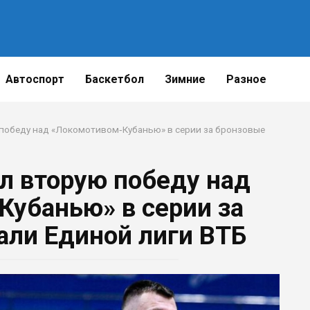
Автоспорт
Баскетбол
Зимние
Разное
победу над «Локомотивом‑Кубанью» в серии за бронзовые
л вторую победу над
убанью» в серии за
ли Единой лиги ВТБ