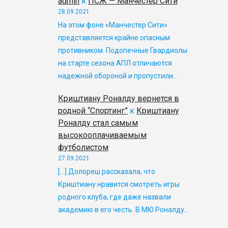
admin
к
ПСЖ — Манчестер Сити
28.09.2021
На этом фоне «Манчестер Сити»
представляется крайне опасным
противником. Подопечные Гвардиолы
на старте сезона АПЛ отличаются
надежной обороной и пропустили…
Криштиану Роналду вернется в
родной “Спортинг”
к
Криштиану
Роналду стал самым
высокооплачиваемым
футболистом
27.09.2021
[…] Долореш рассказала, что
Криштиану нравится смотреть игры
родного клуба, где даже назвали
академию в его честь. В МЮ Роналду…