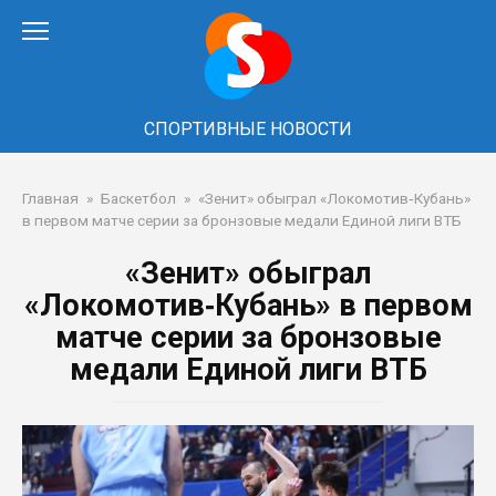
Перейти
к
контенту
СПОРТИВНЫЕ НОВОСТИ
Главная
»
Баскетбол
»
«Зенит» обыграл «Локомотив‑Кубань»
в первом матче серии за бронзовые медали Единой лиги ВТБ
«Зенит» обыграл
«Локомотив‑Кубань» в первом
матче серии за бронзовые
медали Единой лиги ВТБ