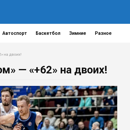
Автоспорт
Баскетбол
Зимние
Разное
» на двоих!
м» — «+62» на двоих!