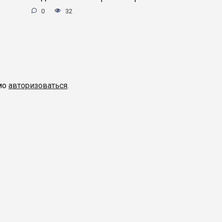
0
32
мо
авторизоваться
.