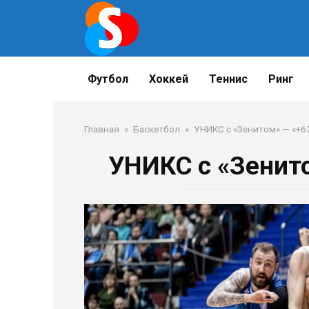
Перейти
к
контенту
Футбол
Хоккей
Теннис
Ринг
Главная
»
Баскетбол
»
УНИКС с «Зенитом» — «+62
УНИКС с «Зенито