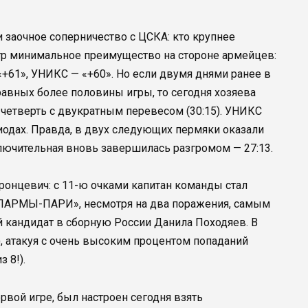
 заочное соперничество с ЦСКА: кто крупнее
игр минимальное преимущество на стороне армейцев:
«+61», УНИКС — «+60». Но если двумя днями ранее в
вных более половины игры, то сегодня хозяева
 четверть с двукратным перевесом (30:15). УНИКС
риодах. Правда, в двух следующих пермяки оказали
лючительная вновь завершилась разгромом — 27:13.
ронцевич: с 11-ю очками капитан команды стал
«ПАРМЫ-ПАРИ», несмотря на два поражения, самым
ий кандидат в сборную России Данила Походяев. В
ы), атакуя с очень высоким процентом попаданий
 8!).
рвой игре, был настроен сегодня взять