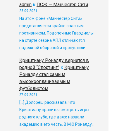
admin
к
ПСЖ — Манчестер Сити
28.09.2021
На этом фоне «Манчестер Сити»
представляется крайне опасным
противником. Подопечные Гвардиолы
на старте сезона АПЛ отличаются
надежной обороной и пропустили…
Криштиану Роналду вернется в
родной “Спортинг”
к
Криштиану
Роналду стал самым
высокооплачиваемым
футболистом
27.09.2021
[…] Долореш рассказала, что
Криштиану нравится смотреть игры
родного клуба, где даже назвали
академию в его честь. В МЮ Роналду…