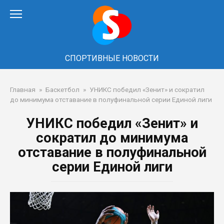
Перейти
к
контенту
СПОРТИВНЫЕ НОВОСТИ
Главная
»
Баскетбол
»
УНИКС победил «Зенит» и сократил
до минимума отставание в полуфинальной серии Единой лиги
УНИКС победил «Зенит» и
сократил до минимума
отставание в полуфинальной
серии Единой лиги