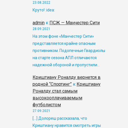
23.08.2022
Круто! :idea:
admin
к
ПСЖ — Манчестер Сити
28.09.2021
На этом фоне «Манчестер Сити»
представляется крайне опасным
противником. Подопечные Гвардиолы
на старте сезона АПЛ отличаются
надежной обороной и пропустили…
Криштиану Роналду вернется в
родной “Спортинг”
к
Криштиану
Роналду стал самым
высокооплачиваемым
футболистом
27.09.2021
[…] Долореш рассказала, что
Криштиану нравится смотреть игры