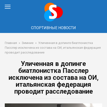
Перейти
к
контенту
СПОРТИВНЫЕ НОВОСТИ
Главная
»
Зимние
»
Уличенная в допинге биатлонистка
Пасслер исключена из состава на ОИ, итальянская федерация
проводит расследование
Уличенная в допинге
биатлонистка Пасслер
исключена из состава на ОИ,
итальянская федерация
проводит расследование