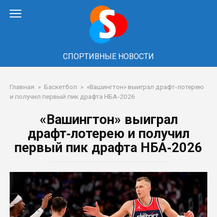
Перейти
к
контенту
СПОРТИВНЫЕ НОВОСТИ
Главная
»
Баскетбол
»
«Вашингтон» выиграл драфт‑лотерею
и получил первый пик драфта НБА‑2026
«Вашингтон» выиграл
драфт‑лотерею и получил
первый пик драфта НБА‑2026