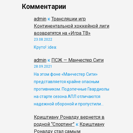
Комментарии
admin
к
Трансляции игр
Континентальной хоккейной лиги
возвратятся на «Игра ТВ»
23.08.2022
Круто! :idea:
admin
к
ПСЖ — Манчестер Сити
28.09.2021
На этом фоне «Манчестер Сити»
представляется крайне опасным
противником. Подопечные Гвардиолы
на старте сезона АПЛ отличаются
надежной обороной и пропустили…
Криштиану Роналду вернется в
родной “Спортинг”
к
Криштиану
Роналду стал самым