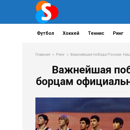
Перейти
к
контенту
Футбол
Хоккей
Теннис
Ринг
Главная
»
Ринг
»
Важнейшая победа России. Наш
Важнейшая поб
борцам официальн