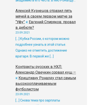
академию в его честь. В МЮ Роналду…
Алексей Кузнецов отразил пять
мячей в своем первом матче за
“Уфу”
к
Евгений Спиряков: провал
в дебюте?
23.09.2021
[…] Кубка России, о котором можно
подробнее узнать в этой статье.
Однако не отметить достижение
вратаря. В первой же […]
Контракты русских в НХЛ:
Александр Овечкин сорвал куш —
к
Криштиану Роналду стал самым
высокооплачиваемым
футболистом
23.09.2021
[…] Снова тема про зарплаты