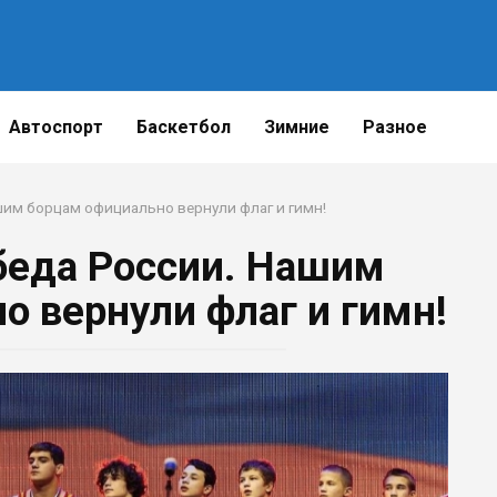
Автоспорт
Баскетбол
Зимние
Разное
им борцам официально вернули флаг и гимн!
еда России. Нашим
о вернули флаг и гимн!