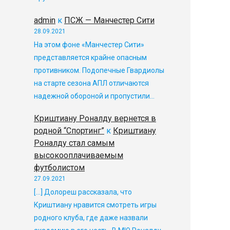
admin
к
ПСЖ — Манчестер Сити
28.09.2021
На этом фоне «Манчестер Сити»
представляется крайне опасным
противником. Подопечные Гвардиолы
на старте сезона АПЛ отличаются
надежной обороной и пропустили…
Криштиану Роналду вернется в
родной “Спортинг”
к
Криштиану
Роналду стал самым
высокооплачиваемым
футболистом
27.09.2021
[…] Долореш рассказала, что
Криштиану нравится смотреть игры
родного клуба, где даже назвали