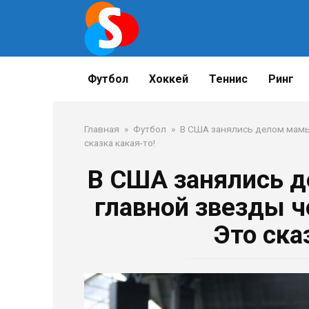
Перейти
к
контенту
Футбол
Хоккей
Теннис
Ринг
Главная
»
Футбол
»
В США занялись делом мамы
сказка какая-то!
В США занялись 
главной звезды 
Это ска