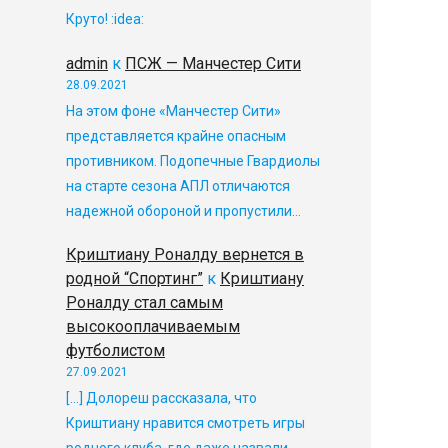
Круто! :idea:
admin
к
ПСЖ — Манчестер Сити
28.09.2021
На этом фоне «Манчестер Сити»
представляется крайне опасным
противником. Подопечные Гвардиолы
на старте сезона АПЛ отличаются
надежной обороной и пропустили…
Криштиану Роналду вернется в
родной “Спортинг”
к
Криштиану
Роналду стал самым
высокооплачиваемым
футболистом
27.09.2021
[…] Долореш рассказала, что
Криштиану нравится смотреть игры