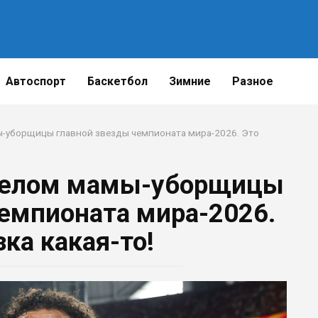
Автоспорт
Баскетбол
Зимние
Разное
-уборщицы главной звезды чемпионата мира-2026. Это
делом мамы-уборщицы
чемпионата мира-2026.
зка какая-то!