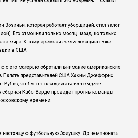
 ее. Мы не успели сделать это вовремя, — сказал
 Возиньи, которая работает уборщицей, стал залог
лей). Его отменили только месяц назад, но только
оната мира. К тому времени семья женщины уже
здки в США.
ию с его матерью обратили внимание американские
 в Палате представителей США Хаким Джеффрис
о Рубио, чтобы тот посодействовал выдаче
ч сборная Кабо-Верде проведет против команды
 московскому времени.
 в настоящую футбольную Золушку. До чемпионата