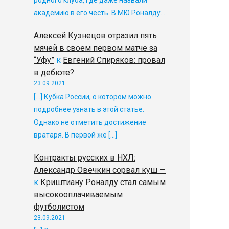
родного клуба, где даже назвали
академию в его честь. В МЮ Роналду…
Алексей Кузнецов отразил пять
мячей в своем первом матче за
“Уфу”
к
Евгений Спиряков: провал
в дебюте?
23.09.2021
[…] Кубка России, о котором можно
подробнее узнать в этой статье.
Однако не отметить достижение
вратаря. В первой же […]
Контракты русских в НХЛ:
Александр Овечкин сорвал куш —
к
Криштиану Роналду стал самым
высокооплачиваемым
футболистом
23.09.2021