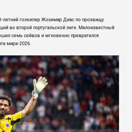
0-летний голкипер Жозимар Диас по прозвищу
ющий во второй португальской лиге. Малоизвестный
ршил семь сейвов и мгновенно превратился
та мира-2026.