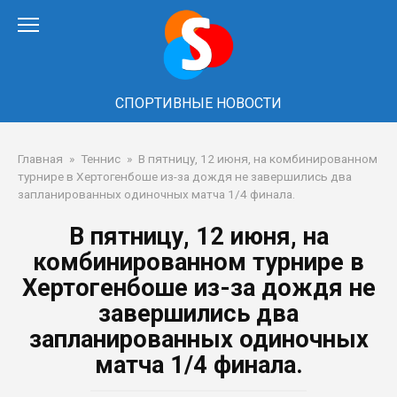
Перейти
к
контенту
СПОРТИВНЫЕ НОВОСТИ
Главная
»
Теннис
»
В пятницу, 12 июня, на комбинированном
турнире в Хертогенбоше из-за дождя не завершились два
запланированных одиночных матча 1/4 финала.
В пятницу, 12 июня, на
комбинированном турнире в
Хертогенбоше из-за дождя не
завершились два
запланированных одиночных
матча 1/4 финала.