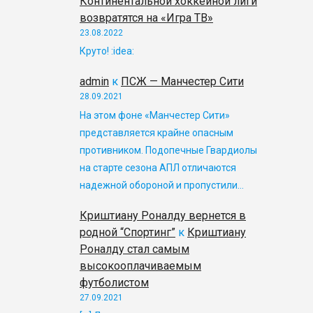
Континентальной хоккейной лиги
возвратятся на «Игра ТВ»
23.08.2022
Круто! :idea:
admin
к
ПСЖ — Манчестер Сити
28.09.2021
На этом фоне «Манчестер Сити»
представляется крайне опасным
противником. Подопечные Гвардиолы
на старте сезона АПЛ отличаются
надежной обороной и пропустили…
Криштиану Роналду вернется в
родной “Спортинг”
к
Криштиану
Роналду стал самым
высокооплачиваемым
футболистом
27.09.2021