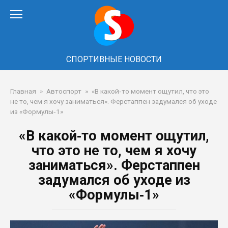
Перейти
к
контенту
СПОРТИВНЫЕ НОВОСТИ
Главная
»
Автоспорт
»
«В какой‑то момент ощутил, что это
не то, чем я хочу заниматься». Ферстаппен задумался об уходе
из «Формулы‑1»
«В какой‑то момент ощутил,
что это не то, чем я хочу
заниматься». Ферстаппен
задумался об уходе из
«Формулы‑1»