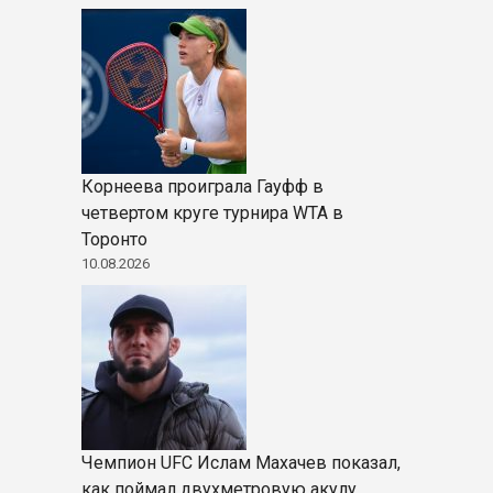
Корнеева проиграла Гауфф в
четвертом круге турнира WTA в
Торонто
10.08.2026
Чемпион UFC Ислам Махачев показал,
как поймал двухметровую акулу