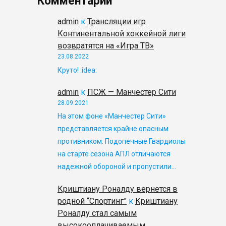
Комментарии
admin
к
Трансляции игр
Континентальной хоккейной лиги
возвратятся на «Игра ТВ»
23.08.2022
Круто! :idea:
admin
к
ПСЖ — Манчестер Сити
28.09.2021
На этом фоне «Манчестер Сити»
представляется крайне опасным
противником. Подопечные Гвардиолы
на старте сезона АПЛ отличаются
надежной обороной и пропустили…
Криштиану Роналду вернется в
родной “Спортинг”
к
Криштиану
Роналду стал самым
высокооплачиваемым