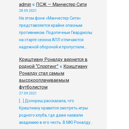
admin
к
ПСЖ — Манчестер Сити
28.09.2021
На этом фоне «Манчестер Сити»
представляется крайне опасным
противником. Подопечные Гвардиолы
на старте сезона АПЛ отличаются
надежной обороной и пропустили…
Криштиану Роналду вернется в
родной “Спортинг”
к
Криштиану
Роналду стал самым
высокооплачиваемым
футболистом
27.09.2021
[…] Долореш рассказала, что
Криштиану нравится смотреть игры
родного клуба, где даже назвали
академию в его честь. В МЮ Роналду…