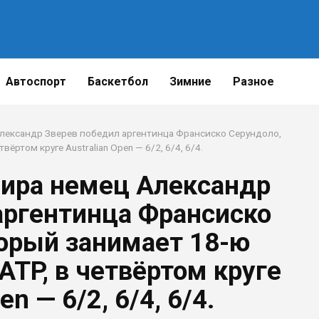
Автоспорт
Баскетбол
Зимние
Разное
Поде
Александр Зверев победил аргентинца Франсиско Серундоло,
ёртом круге Australian Open — 6/2, 6/4, 6/4.
мира немец Александр
аргентинца Франсиско
торый занимает 18-ю
ATP, в четвёртом круге
en — 6/2, 6/4, 6/4.