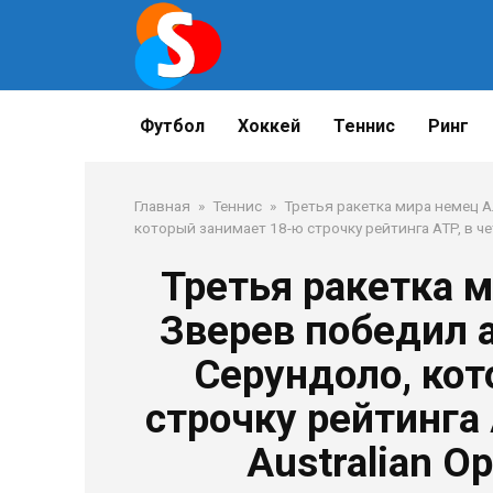
Перейти
к
контенту
Футбол
Хоккей
Теннис
Ринг
Главная
»
Теннис
»
Третья ракетка мира немец 
который занимает 18-ю строчку рейтинга ATP, в четв
Третья ракетка 
Зверев победил 
Серундоло, ко
строчку рейтинга 
Australian Op