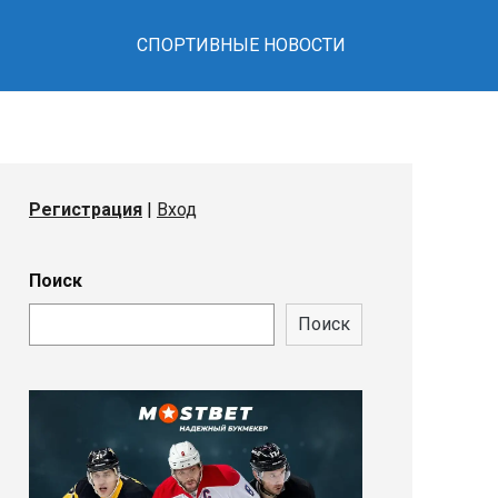
Германии
СПОРТИВНЫЕ НОВОСТИ
обыграл 36-го
номера
рейтинга
литься в Telegram
планеты
Александра
Блокса из
Регистрация
|
Вход
Бельгии в
третьем круге
турнира
Поиск
Internazionali
BNL d’Italia —
Поиск
6/1, 6/4.