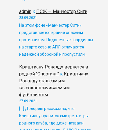
admin
к
ПСЖ — Манчестер Сити
28.09.2021
На этом фоне «Манчестер Сити»
представляется крайне опасным
противником. Подопечные Гвардиолы
на старте сезона АПЛ отличаются
надежной обороной и пропустили…
Криштиану Роналду вернется в
родной “Спортинг”
к
Криштиану
Роналду стал самым
высокооплачиваемым
футболистом
27.09.2021
[…] Долореш рассказала, что
Криштиану нравится смотреть игры
родного клуба, где даже назвали