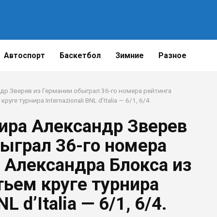
Автоспорт
Баскетбол
Зимние
Разное
Поде
др Зверев из Германии обыграл 36-го номера рейтинга
е турнира Internazionali BNL d’Italia — 6/1, 6/4.
мира Александр Зверев
быграл 36-го номера
 Александра Блокса из
тьем круге турнира
L d’Italia — 6/1, 6/4.