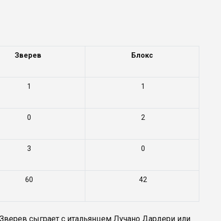
Зверев
Блокс
1
1
0
2
3
0
60
42
 Зверев сыграет с итальянцем Лучано Дардери или