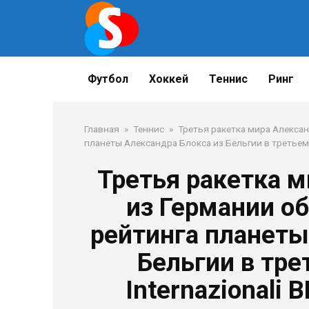
Перейти
к
контенту
Футбол
Хоккей
Теннис
Ринг
Главная
»
Теннис
»
Третья ракетка мира Алексан
планеты Александра Блокса из Бельгии в третьем круг
Третья ракетка 
из Германии о
рейтинга планеты
Бельгии в тре
Internazionali BN