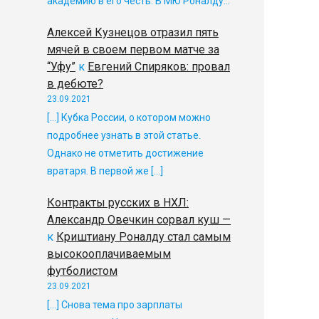
академию в его честь. В МЮ Роналду…
Алексей Кузнецов отразил пять
мячей в своем первом матче за
“Уфу”
к
Евгений Спиряков: провал
в дебюте?
23.09.2021
[…] Кубка России, о котором можно
подробнее узнать в этой статье.
Однако не отметить достижение
вратаря. В первой же […]
Контракты русских в НХЛ:
Александр Овечкин сорвал куш —
к
Криштиану Роналду стал самым
высокооплачиваемым
футболистом
23.09.2021
[…] Снова тема про зарплаты