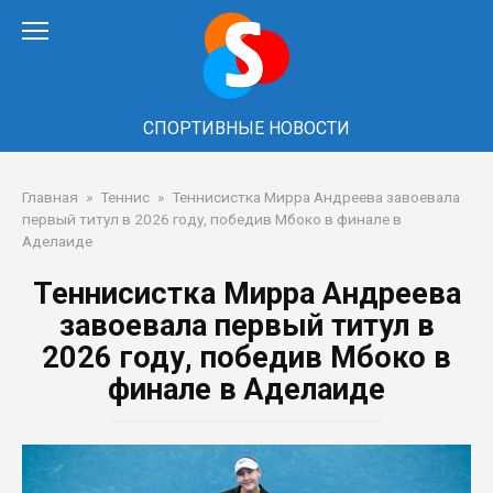
Перейти
к
контенту
СПОРТИВНЫЕ НОВОСТИ
Главная
»
Теннис
»
Теннисистка Мирра Андреева завоевала
первый титул в 2026 году, победив Мбоко в финале в
Аделаиде
Теннисистка Мирра Андреева
завоевала первый титул в
2026 году, победив Мбоко в
финале в Аделаиде