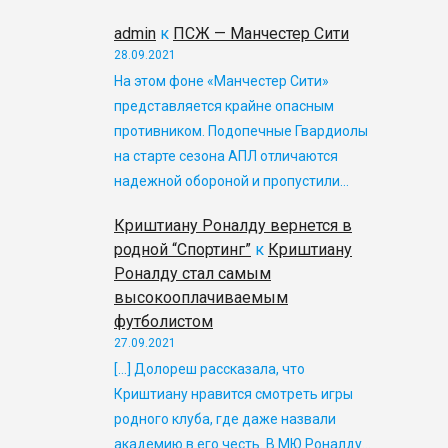
admin
к
ПСЖ — Манчестер Сити
28.09.2021
На этом фоне «Манчестер Сити»
представляется крайне опасным
противником. Подопечные Гвардиолы
на старте сезона АПЛ отличаются
надежной обороной и пропустили…
Криштиану Роналду вернется в
родной “Спортинг”
к
Криштиану
Роналду стал самым
высокооплачиваемым
футболистом
27.09.2021
[…] Долореш рассказала, что
Криштиану нравится смотреть игры
родного клуба, где даже назвали
академию в его честь. В МЮ Роналду…