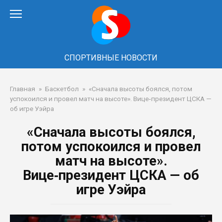
Перейти
к
контенту
СПОРТИВНЫЕ НОВОСТИ
Главная
»
Баскетбол
»
«Сначала высоты боялся, потом
успокоился и провел матч на высоте». Вице‑президент ЦСКА —
об игре Уэйра
«Сначала высоты боялся,
потом успокоился и провел
матч на высоте».
Вице‑президент ЦСКА — об
игре Уэйра