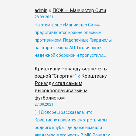
admin
к
ПСЖ — Манчестер Сити
28.09.2021
На этом фоне «Манчестер Сити»
представляется крайне опасным
противником. Подопечные Гвардиолы
на старте сезона АПЛ отличаются
надежной обороной и пропустили…
Криштиану Роналду вернется в
родной “Спортинг”
к
Криштиану
Роналду стал самым
высокооплачиваемым
футболистом
27.09.2021
[…] Долореш рассказала, что
Криштиану нравится смотреть игры
родного клуба, где даже назвали
академию в его честь. В МЮ Роналду…