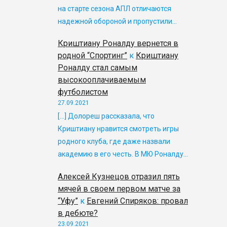
на старте сезона АПЛ отличаются
надежной обороной и пропустили…
Криштиану Роналду вернется в
родной “Спортинг”
к
Криштиану
Роналду стал самым
высокооплачиваемым
футболистом
27.09.2021
[…] Долореш рассказала, что
Криштиану нравится смотреть игры
родного клуба, где даже назвали
академию в его честь. В МЮ Роналду…
Алексей Кузнецов отразил пять
мячей в своем первом матче за
“Уфу”
к
Евгений Спиряков: провал
в дебюте?
23.09.2021