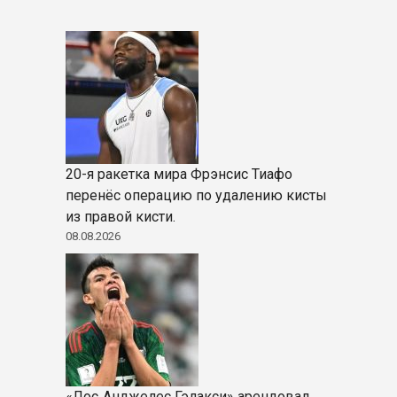
20-я ракетка мира Фрэнсис Тиафо
перенёс операцию по удалению кисты
из правой кисти.
08.08.2026
«Лос‑Анджелес Гэлакси» арендовал