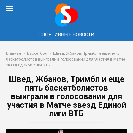
Перейти
к
контенту
СПОРТИВНЫЕ НОВОСТИ
Главная
»
Баскетбол
»
Швед, Жбанов, Тримбл и еще пять
баскетболистов выиграли в голосовании для участия в Матче
звезд Единой лиги ВТБ
Швед, Жбанов, Тримбл и еще
пять баскетболистов
выиграли в голосовании для
участия в Матче звезд Единой
лиги ВТБ