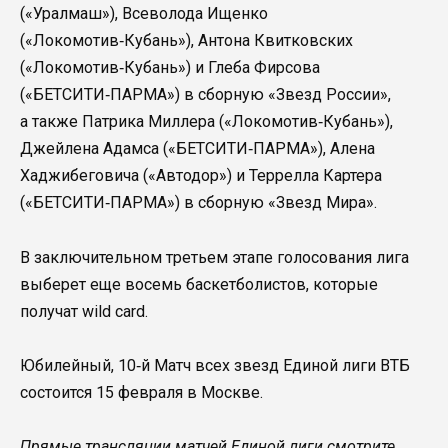
(«Уралмаш»), Всеволода Ищенко
(«Локомотив‑Кубань»), Антона Квитковских
(«Локомотив‑Кубань») и Глеба Фирсова
(«БЕТСИТИ‑ПАРМА») в сборную «Звезд России»,
а также Патрика Миллера («Локомотив‑Кубань»),
Джейлена Адамса («БЕТСИТИ‑ПАРМА»), Алена
Хаджибеговича («Автодор») и Террелла Картера
(«БЕТСИТИ‑ПАРМА») в сборную «Звезд Мира».
В заключительном третьем этапе голосования лига
выберет еще восемь баскетболистов, которые
получат wild card.
Юбилейный, 10‑й Матч всех звезд Единой лиги ВТБ
состоится 15 февраля в Москве.
Прямые трансляции матчей Единой лиги смотрите