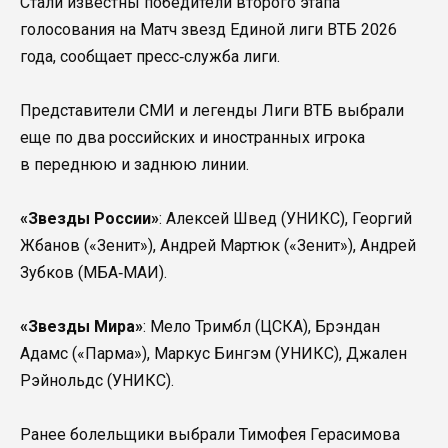
Стали известны победители второго этапа
голосования на Матч звезд Единой лиги ВТБ 2026
года, сообщает пресс‑служба лиги.
Представители СМИ и легенды Лиги ВТБ выбрали
еще по два российских и иностранных игрока
в переднюю и заднюю линии.
«Звезды России»
: Алексей Швед (УНИКС), Георгий
Жбанов («Зенит»), Андрей Мартюк («Зенит»), Андрей
Зубков (МБА‑МАИ).
«Звезды Мира»
: Мело Тримбл (ЦСКА), Брэндан
Адамс («Парма»), Маркус Бингэм (УНИКС), Джален
Рэйнольдс (УНИКС).
Ранее болельщики выбрали Тимофея Герасимова