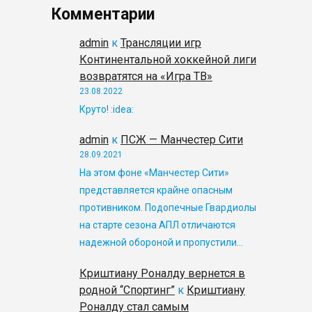
Комментарии
admin
к
Трансляции игр
Континентальной хоккейной лиги
возвратятся на «Игра ТВ»
23.08.2022
Круто! :idea:
admin
к
ПСЖ — Манчестер Сити
28.09.2021
На этом фоне «Манчестер Сити»
представляется крайне опасным
противником. Подопечные Гвардиолы
на старте сезона АПЛ отличаются
надежной обороной и пропустили…
Криштиану Роналду вернется в
родной “Спортинг”
к
Криштиану
Роналду стал самым