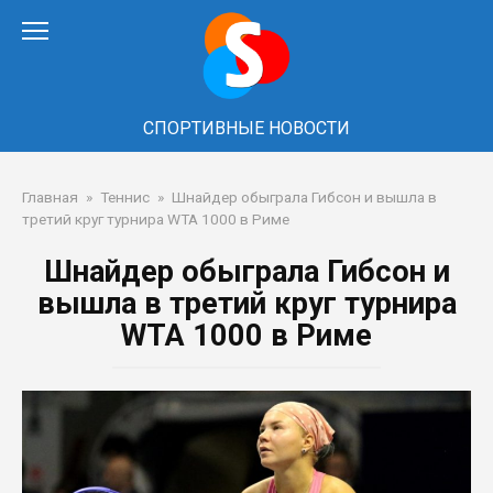
Перейти
к
контенту
СПОРТИВНЫЕ НОВОСТИ
Главная
»
Теннис
»
Шнайдер обыграла Гибсон и вышла в
третий круг турнира WTA 1000 в Риме
Шнайдер обыграла Гибсон и
вышла в третий круг турнира
WTA 1000 в Риме