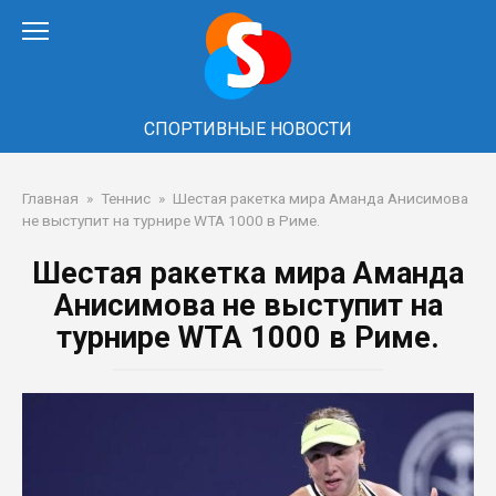
Перейти
к
контенту
СПОРТИВНЫЕ НОВОСТИ
Главная
»
Теннис
»
Шестая ракетка мира Аманда Анисимова
не выступит на турнире WTA 1000 в Риме.
Шестая ракетка мира Аманда
Анисимова не выступит на
турнире WTA 1000 в Риме.