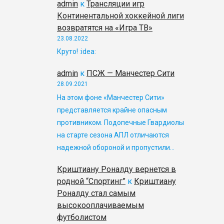
admin
к
Трансляции игр
Континентальной хоккейной лиги
возвратятся на «Игра ТВ»
23.08.2022
Круто! :idea:
admin
к
ПСЖ — Манчестер Сити
28.09.2021
На этом фоне «Манчестер Сити»
представляется крайне опасным
противником. Подопечные Гвардиолы
на старте сезона АПЛ отличаются
надежной обороной и пропустили…
Криштиану Роналду вернется в
родной “Спортинг”
к
Криштиану
Роналду стал самым
высокооплачиваемым
футболистом