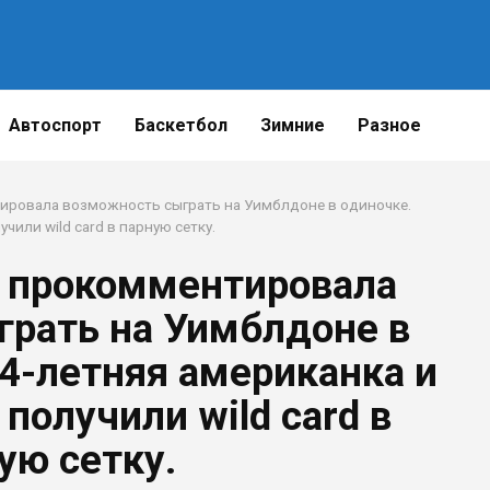
Поделитьс
Автоспорт
Баскетбол
Зимние
Разное
ировала возможность сыграть на Уимблдоне в одиночке.
чили wild card в парную сетку.
 прокомментировала
рать на Уимблдоне в
44-летняя американка и
 получили wild card в
ую сетку.