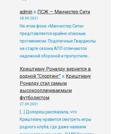
admin
к
ПСЖ — Манчестер Сити
28.09.2021
На этом фоне «Манчестер Сити»
представляется крайне опасным
противником. Подопечные Гвардиолы
на старте сезона АПЛ отличаются
надежной обороной и пропустили…
Криштиану Роналду вернется в
родной “Спортинг”
к
Криштиану
Роналду стал самым
высокооплачиваемым
футболистом
27.09.2021
[…] Долореш рассказала, что
Криштиану нравится смотреть игры
родного клуба, где даже назвали