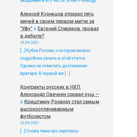
академию в его честь. В МЮ Роналду…
Алексей Кузнецов отразил пять
мячей в своем первом матче за
“Уфу”
к
Евгений Спиряков: провал
в дебюте?
23.09.2021
[…] Кубка России, о котором можно
подробнее узнать в этой статье.
Однако не отметить достижение
вратаря. В первой же […]
Контракты русских в НХЛ:
Александр Овечкин сорвал куш —
к
Криштиану Роналду стал самым
высокооплачиваемым
футболистом
23.09.2021
[…] Снова тема про зарплаты