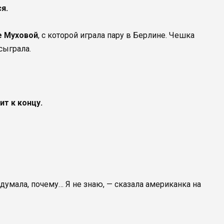
я.
е Муховой
, с которой играла пару в Берлине. Чешка
сыграла.
т к концу.
Я думала, почему… Я не знаю, — сказала американка на