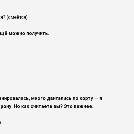
я? (смеётся)
ещё можно получить.
енировались, много двигались по корту — я
орону. Но как считаете вы? Это важнее.
.