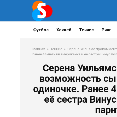
Перейти
к
контенту
Футбол
Хоккей
Теннис
Ринг
Главная
»
Теннис
»
Серена Уильямс прокоммент
Ранее 44-летняя американка и её сестра Винус полу
Серена Уильямс
возможность сыг
одиночке. Ранее 
её сестра Винус
парн