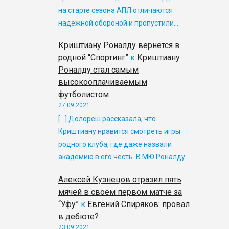
на старте сезона АПЛ отличаются
надежной обороной и пропустили…
Криштиану Роналду вернется в
родной “Спортинг”
к
Криштиану
Роналду стал самым
высокооплачиваемым
футболистом
27.09.2021
[…] Долореш рассказала, что
Криштиану нравится смотреть игры
родного клуба, где даже назвали
академию в его честь. В МЮ Роналду…
Алексей Кузнецов отразил пять
мячей в своем первом матче за
“Уфу”
к
Евгений Спиряков: провал
в дебюте?
23.09.2021