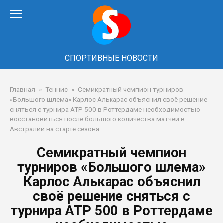
Перейти
к
контенту
СПОРТИВНЫЕ НОВОСТИ
Главная
»
Теннис
»
Семикратный чемпион турниров
«Большого шлема» Карлос Алькарас объяснил своё решение
сняться с турнира ATP 500 в Роттердаме необходимостью
восстановиться после большого количества матчей в
Австралии на старте сезона.
Семикратный чемпион
турниров «Большого шлема»
Карлос Алькарас объяснил
своё решение сняться с
турнира ATP 500 в Роттердаме