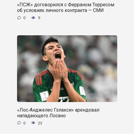
«ПСЖ» договорился с Ферраном Торресом
об условиях личного контракта — СМИ
0
9
«Лос‑Анджелес Гэлакси» арендовал
нападающего Лосано
0
23