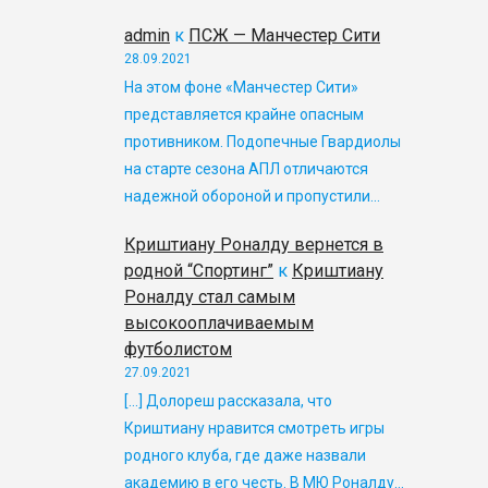
admin
к
ПСЖ — Манчестер Сити
28.09.2021
На этом фоне «Манчестер Сити»
представляется крайне опасным
противником. Подопечные Гвардиолы
на старте сезона АПЛ отличаются
надежной обороной и пропустили…
Криштиану Роналду вернется в
родной “Спортинг”
к
Криштиану
Роналду стал самым
высокооплачиваемым
футболистом
27.09.2021
[…] Долореш рассказала, что
Криштиану нравится смотреть игры
родного клуба, где даже назвали
академию в его честь. В МЮ Роналду…