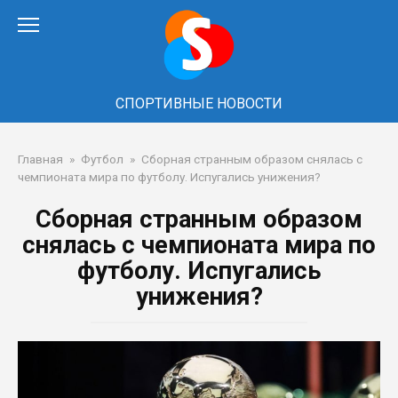
Перейти
к
контенту
СПОРТИВНЫЕ НОВОСТИ
Главная
»
Футбол
»
Сборная странным образом снялась с
чемпионата мира по футболу. Испугались унижения?
Сборная странным образом
снялась с чемпионата мира по
футболу. Испугались
унижения?