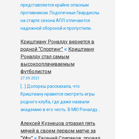
представляется крайне опасным
противником. Подопечные Гвардиолы
на старте сезона АПЛ отличаются
надежной обороной и пропустили…
Криштиану Роналду вернется в
родной “Спортинг”
к
Криштиану
Роналду стал самым
высокооплачиваемым
футболистом
27.09.2021
[…] Долореш рассказала, что
Криштиану нравится смотреть игры
родного клуба, где даже назвали
академию в его честь. В МЮ Роналду…
Алексей Кузнецов отразил пять
мячей в своем первом матче за
“Уфу”
к
Евгений Спиряков: провал