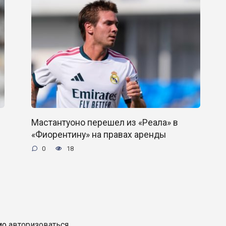
Мастантуоно перешел из «Реала» в
«Фиорентину» на правах аренды
0
18
мо
авторизоваться
.