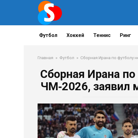
Перейти
к
контенту
Футбол
Хоккей
Теннис
Ринг
Главная
»
Футбол
»
Сборная Ирана по футболу н
Сборная Ирана по
ЧМ‑2026, заявил 