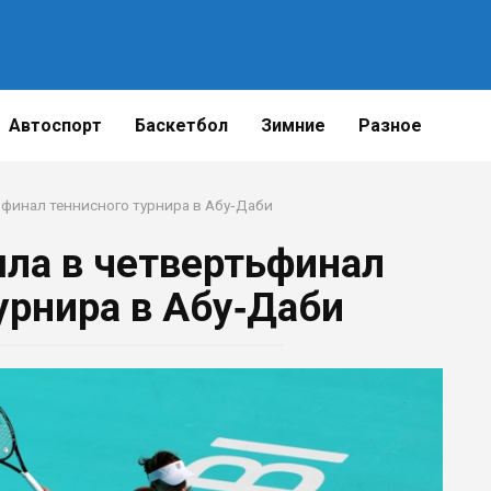
Автоспорт
Баскетбол
Зимние
Разное
финал теннисного турнира в Абу‑Даби
ла в четвертьфинал
урнира в Абу‑Даби