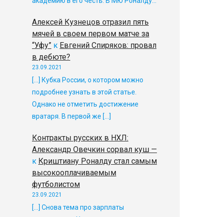
академию в его честь. В МЮ Роналду…
Алексей Кузнецов отразил пять
мячей в своем первом матче за
“Уфу”
к
Евгений Спиряков: провал
в дебюте?
23.09.2021
[…] Кубка России, о котором можно
подробнее узнать в этой статье.
Однако не отметить достижение
вратаря. В первой же […]
Контракты русских в НХЛ:
Александр Овечкин сорвал куш —
к
Криштиану Роналду стал самым
высокооплачиваемым
футболистом
23.09.2021
[…] Снова тема про зарплаты