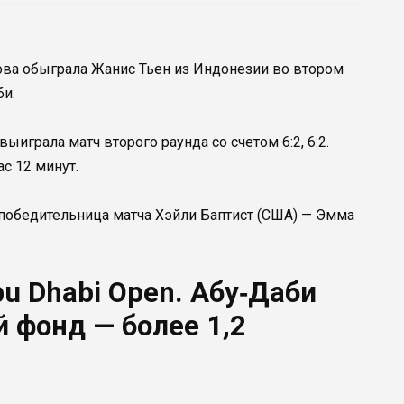
ва обыграла Жанис Тьен из Индонезии во втором
би.
ыиграла матч второго раунда со счетом 6:2, 6:2.
с 12 минут.
победительница матча Хэйли Баптист (США) — Эмма
u Dhabi Open. Абу‑Даби
й фонд — более 1,2