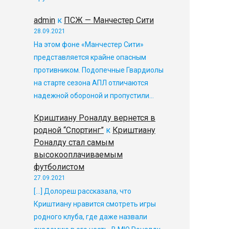
admin
к
ПСЖ — Манчестер Сити
28.09.2021
На этом фоне «Манчестер Сити»
представляется крайне опасным
противником. Подопечные Гвардиолы
на старте сезона АПЛ отличаются
надежной обороной и пропустили…
Криштиану Роналду вернется в
родной “Спортинг”
к
Криштиану
Роналду стал самым
высокооплачиваемым
футболистом
27.09.2021
[…] Долореш рассказала, что
Криштиану нравится смотреть игры
родного клуба, где даже назвали