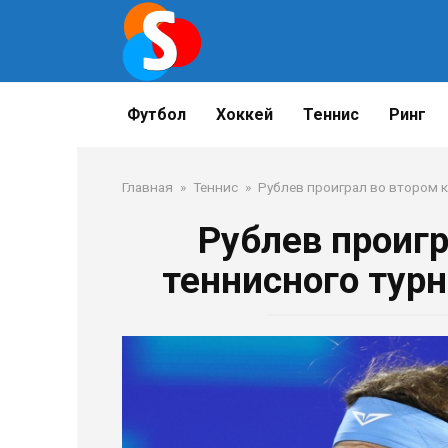
Перейти
к
контенту
Футбол
Хоккей
Теннис
Ринг
Главная
»
Теннис
»
Рублев проиграл во втором к
Рублев проигр
теннисного тур