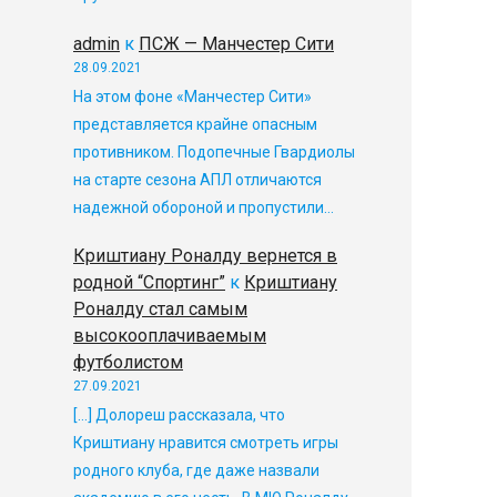
admin
к
ПСЖ — Манчестер Сити
28.09.2021
На этом фоне «Манчестер Сити»
представляется крайне опасным
противником. Подопечные Гвардиолы
на старте сезона АПЛ отличаются
надежной обороной и пропустили…
Криштиану Роналду вернется в
родной “Спортинг”
к
Криштиану
Роналду стал самым
высокооплачиваемым
футболистом
27.09.2021
[…] Долореш рассказала, что
Криштиану нравится смотреть игры
родного клуба, где даже назвали