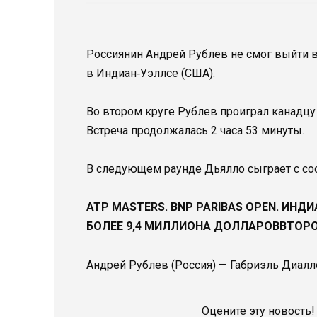
Россиянин Андрей Рублев не смог выйти в 
в Индиан‑Уэллсе (США).
Во втором круге Рублев проиграл канадцу Габ
Встреча продолжалась 2 часа 53 минуты.
В следующем раунде Дьялло сыграет с с
ATP MASTERS. BNP PARIBAS OPEN. ИНД
БОЛЕЕ 9,4 МИЛЛИОНА ДОЛЛАРОВВТОРО
Андрей Рублев (Россия) — Габриэль Диалло (Бр
Оцените эту новость!