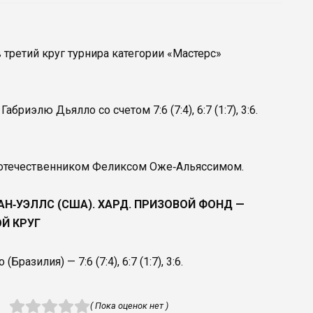
третий круг турнира категории «Мастерс»
риэлю Дьялло со счетом 7:6 (7:4), 6:7 (1:7), 3:6.
оотечественником Феликсом Оже‑Альяссимом.
ИАН‑УЭЛЛС (США). ХАРД. ПРИЗОВОЙ ФОНД —
Й КРУГ
азилия) — 7:6 (7:4), 6:7 (1:7), 3:6.
( Пока оценок нет )