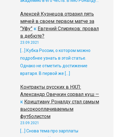
академию в его честь. В МЮ Роналду…
Алексей Кузнецов отразил пять
мячей в своем первом матче за
“Уфу”
к
Евгений Спиряков: провал
в дебюте?
23.09.2021
[…] Кубка России, о котором можно
подробнее узнать в этой статье.
Однако не отметить достижение
вратаря. В первой же […]
Контракты русских в НХЛ:
Александр Овечкин сорвал куш —
к
Криштиану Роналду стал самым
высокооплачиваемым
футболистом
23.09.2021
[…] Снова тема про зарплаты