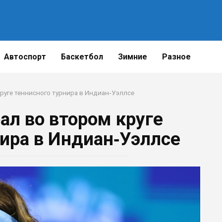
Автоспорт
Баскетбол
Зимние
Разное
руге теннисного турнира в Индиан‑Уэллсе
ал во втором круге
нира в Индиан‑Уэллсе