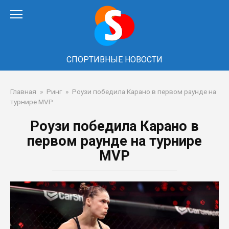
Перейти
к
контенту
СПОРТИВНЫЕ НОВОСТИ
Главная
»
Ринг
»
Роузи победила Карано в первом раунде на
турнире MVP
Роузи победила Карано в
первом раунде на турнире
MVP