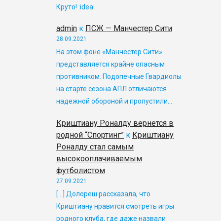
Круто! :idea:
admin
к
ПСЖ — Манчестер Сити
28.09.2021
На этом фоне «Манчестер Сити»
представляется крайне опасным
противником. Подопечные Гвардиолы
на старте сезона АПЛ отличаются
надежной обороной и пропустили…
Криштиану Роналду вернется в
родной “Спортинг”
к
Криштиану
Роналду стал самым
высокооплачиваемым
футболистом
27.09.2021
[…] Долореш рассказала, что
Криштиану нравится смотреть игры
родного клуба, где даже назвали