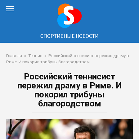
Перейти
к
контенту
СПОРТИВНЫЕ НОВОСТИ
Главная
»
Теннис
»
Российский теннисист пережил драму в
Риме. И покорил трибуны благородством
Российский теннисист
пережил драму в Риме. И
покорил трибуны
благородством