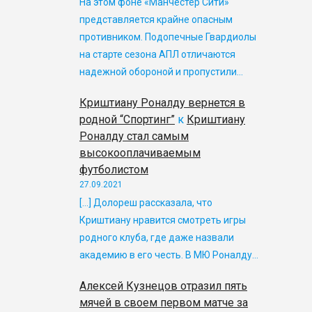
На этом фоне «Манчестер Сити»
представляется крайне опасным
противником. Подопечные Гвардиолы
на старте сезона АПЛ отличаются
надежной обороной и пропустили…
Криштиану Роналду вернется в
родной “Спортинг”
к
Криштиану
Роналду стал самым
высокооплачиваемым
футболистом
27.09.2021
[…] Долореш рассказала, что
Криштиану нравится смотреть игры
родного клуба, где даже назвали
академию в его честь. В МЮ Роналду…
Алексей Кузнецов отразил пять
мячей в своем первом матче за