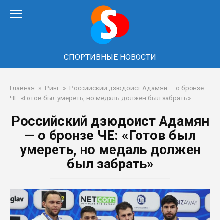
Перейти
к
контенту
СПОРТИВНЫЕ НОВОСТИ
Главная
»
Ринг
»
Российский дзюдоист Адамян — о бронзе
ЧЕ: «Готов был умереть, но медаль должен был забрать»
Российский дзюдоист Адамян
— о бронзе ЧЕ: «Готов был
умереть, но медаль должен
был забрать»