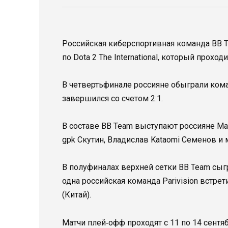
Российская киберспортивная команда BB T
по Dota 2 The International, который проход
В четвертьфинале россияне обыграли коман
завершился со счетом 2:1.
В составе BB Team выступают россияне Ма
gpk Скутин, Владислав Kataomi Семенов и
В полуфиналах верхней сетки BB Team сыгр
одна российская команда Parivision встрет
(Китай).
Матчи плей‑офф проходят с 11 по 14 сентя