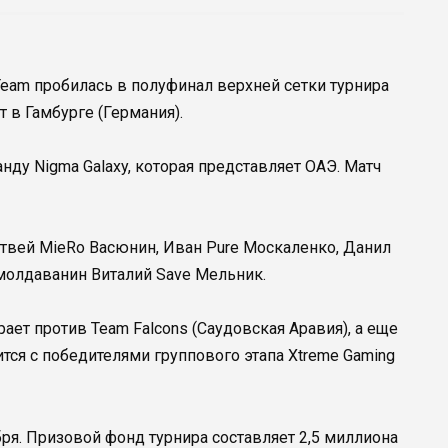
eam пробилась в полуфинал верхней сетки турнира
ит в Гамбурге (Германия).
ду Nigma Galaxy, которая представляет ОАЭ. Матч
твей MieRo Васюнин, Иван Pure Москаленко, Данил
 молдаванин Виталий Save Мельник.
ает против Team Falcons (Саудовская Аравия), а еще
ится с победителями группового этапа Xtreme Gaming
бря. Призовой фонд турнира составляет 2,5 миллиона