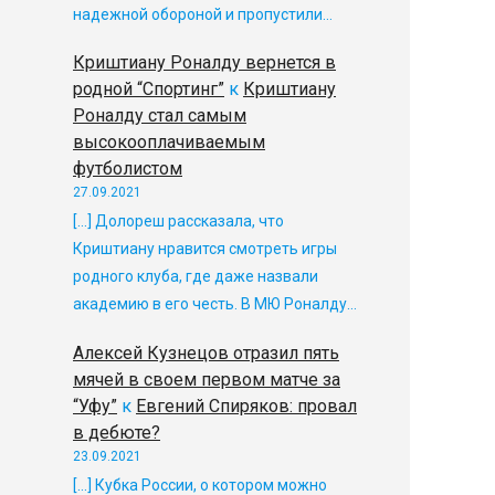
надежной обороной и пропустили…
Криштиану Роналду вернется в
родной “Спортинг”
к
Криштиану
Роналду стал самым
высокооплачиваемым
футболистом
27.09.2021
[…] Долореш рассказала, что
Криштиану нравится смотреть игры
родного клуба, где даже назвали
академию в его честь. В МЮ Роналду…
Алексей Кузнецов отразил пять
мячей в своем первом матче за
“Уфу”
к
Евгений Спиряков: провал
в дебюте?
23.09.2021
[…] Кубка России, о котором можно