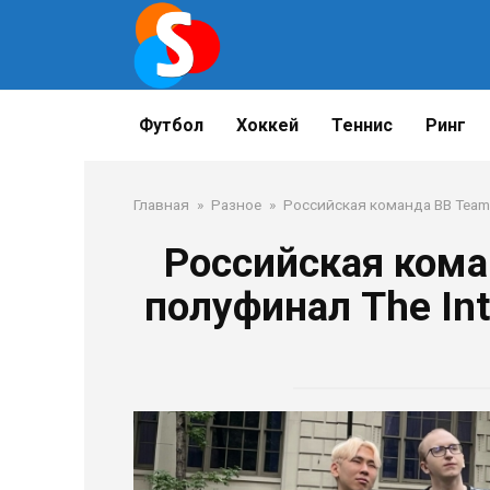
Перейти
к
контенту
Футбол
Хоккей
Теннис
Ринг
Главная
»
Разное
»
Российская команда BB Team 
Российская кома
полуфинал The Int