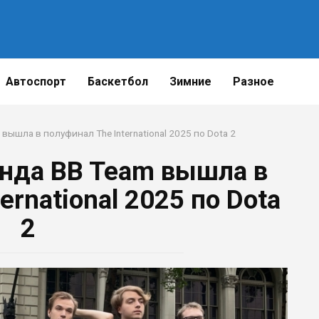
Автоспорт
Баскетбол
Зимние
Разное
вышла в полуфинал The International 2025 по Dota 2
нда BB Team вышла в
ernational 2025 по Dota
2