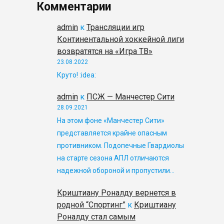
Комментарии
admin
к
Трансляции игр
Континентальной хоккейной лиги
возвратятся на «Игра ТВ»
23.08.2022
Круто! :idea:
admin
к
ПСЖ — Манчестер Сити
28.09.2021
На этом фоне «Манчестер Сити»
представляется крайне опасным
противником. Подопечные Гвардиолы
на старте сезона АПЛ отличаются
надежной обороной и пропустили…
Криштиану Роналду вернется в
родной “Спортинг”
к
Криштиану
Роналду стал самым