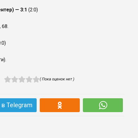
ентер) — 3:1
(2:0)
, 68.
0:0)
ти).
( Пока оценок нет )
в Telegram