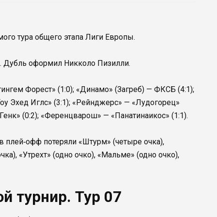
мого тура общего этапа Лиги Европы.
0. Дубль оформил Никколо Пизилли.
ингем Форест» (1:0); «Динамо» (Загреб) — ФКСБ (4:1);
Гоу Эхед Иглс» (3:1); «Рейнджерс» — «Лудогорец»
 «Генк» (0:2); «Ференцварош» — «Панатинаикос» (1:1).
в плей‑офф потеряли «Штурм» (четыре очка),
ка), «Утрехт» (одно очко), «Мальме» (одно очко),
й турнир. Тур 07