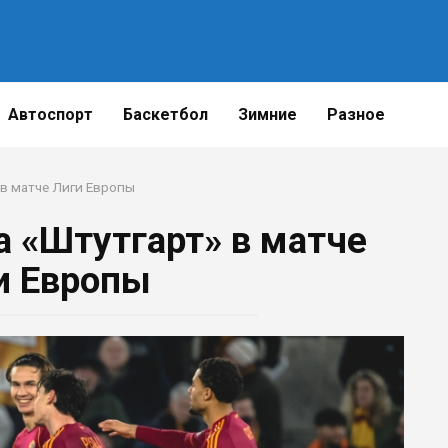
Автоспорт
Баскетбол
Зимние
Разное
 в матче Лиги Европы
а «Штутгарт» в матче
и Европы