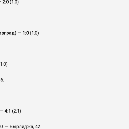
 2:0
(1:0)
азград) — 1:0
(1:0)
(1:0)
6.
 — 4:1
(2:1)
 90. — Бырлиджа, 42.