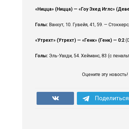
«Ницца» (Ницца) — «Гоу Эхед Иглс» (Дев
Голы:
Ванхут, 10. Гувейя, 41, 59. — Стоккерс
«Утрехт» (Утрехт) — «Генк» (Генк) — 0:2
(
Голы:
Эль-Уахди, 54. Хейманс, 83 (с пеналь
Оцените эту новость!
Поделиться 