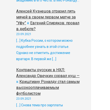
академию в его честь. В МЮ Роналду…
Алексей Кузнецов отразил пять
мячей в своем первом матче за
“Уфу”
к
Евгений Спиряков: провал
в дебюте?
23.09.2021
[…] Кубка России, о котором можно
подробнее узнать в этой статье.
Однако не отметить достижение
вратаря. В первой же […]
Контракты русских в НХЛ:
Александр Овечкин сорвал куш —
к
Криштиану Роналду стал самым
высокооплачиваемым
футболистом
23.09.2021
[…] Снова тема про зарплаты