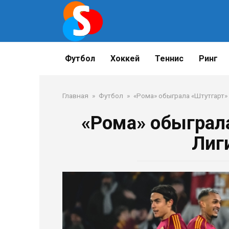
Перейти
к
контенту
Футбол
Хоккей
Теннис
Ринг
Главная
»
Футбол
»
«Рома» обыграла «Штутгарт»
«Рома» обыграл
Лиг