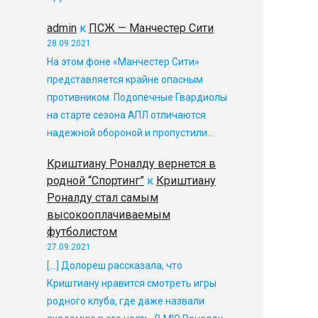
admin
к
ПСЖ — Манчестер Сити
28.09.2021
На этом фоне «Манчестер Сити»
представляется крайне опасным
противником. Подопечные Гвардиолы
на старте сезона АПЛ отличаются
надежной обороной и пропустили…
Криштиану Роналду вернется в
родной “Спортинг”
к
Криштиану
Роналду стал самым
высокооплачиваемым
футболистом
27.09.2021
[…] Долореш рассказала, что
Криштиану нравится смотреть игры
родного клуба, где даже назвали