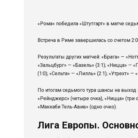
«Рома» победила «Штутгарт» в матче седь
Встреча в Риме завершилась со счетом 2:
Результаты других матчей: «Брага» — «Нотт
«Зальцбург» — «Базель» (3:1); «Ницца» — «
(1:0); «Сельта» — «Лилль» (2:1); «Утрехт» —
По итогам седьмого тура шансы на выход 
«Рейнджерс» (четыре очка), «Ницца» (три оч
«Маккаби Тель‑Авив» (одно очко).
Лига Европы. Основно