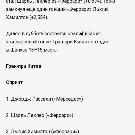
стал Шарль Леклер из «Феррари» (+0,674). Топ‑3
замкнул еще один гонщик «Феррари» Льюис
Хэмилтон (+2,554).
Далее в субботу состоится квалификация
к воскресной гонке. Гран‑при Китая проходит
в Шанхае 13–15 марта.
Гран‑при Китая
Спринт
1. Джордж Расселл («Мерседес»)
2. Шарль Леклер («Феррари»)
3. Льюис Хэмилтон («Феррари»)