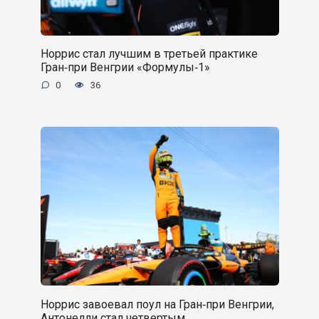
Норрис стал лучшим в третьей практике
Гран‑при Венгрии «Формулы‑1»
0
36
Норрис завоевал поул на Гран‑при Венгрии,
Антонелли стал четвертым