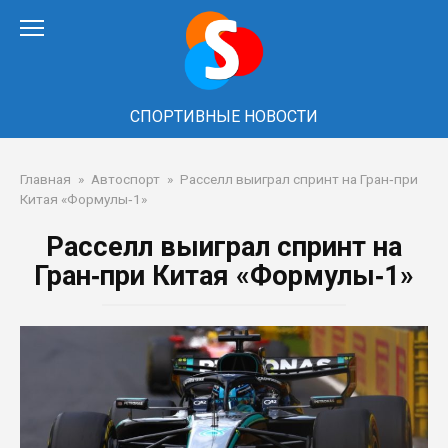
Перейти
к
контенту
СПОРТИВНЫЕ НОВОСТИ
Главная
»
Автоспорт
»
Расселл выиграл спринт на Гран‑при
Китая «Формулы‑1»
Расселл выиграл спринт на
Гран‑при Китая «Формулы‑1»