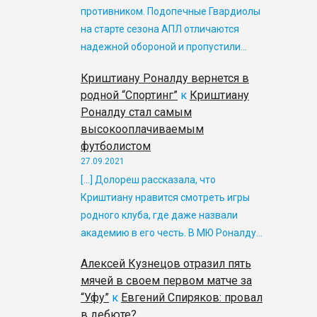
противником. Подопечные Гвардиолы
на старте сезона АПЛ отличаются
надежной обороной и пропустили…
Криштиану Роналду вернется в
родной “Спортинг”
к
Криштиану
Роналду стал самым
высокооплачиваемым
футболистом
27.09.2021
[…] Долореш рассказала, что
Криштиану нравится смотреть игры
родного клуба, где даже назвали
академию в его честь. В МЮ Роналду…
Алексей Кузнецов отразил пять
мячей в своем первом матче за
“Уфу”
к
Евгений Спиряков: провал
в дебюте?