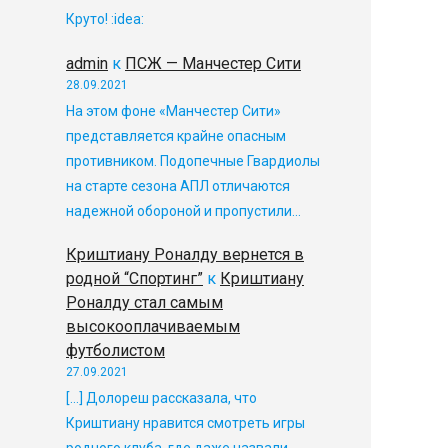
Круто! :idea:
admin
к
ПСЖ — Манчестер Сити
28.09.2021
На этом фоне «Манчестер Сити»
представляется крайне опасным
противником. Подопечные Гвардиолы
на старте сезона АПЛ отличаются
надежной обороной и пропустили…
Криштиану Роналду вернется в
родной “Спортинг”
к
Криштиану
Роналду стал самым
высокооплачиваемым
футболистом
27.09.2021
[…] Долореш рассказала, что
Криштиану нравится смотреть игры