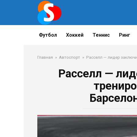
Перейти
к
контенту
Футбол
Хоккей
Теннис
Ринг
Главная
»
Автоспорт
»
Расселл — лидер заключ
Расселл — лид
трениро
Барсело