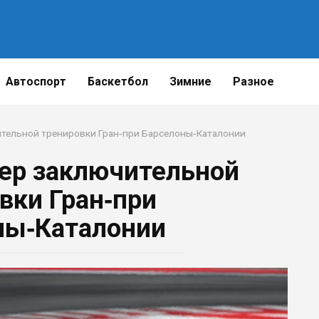
Автоспорт
Баскетбол
Зимние
Разное
ительной тренировки Гран‑при Барселоны‑Каталонии
ер заключительной
вки Гран‑при
ны‑Каталонии