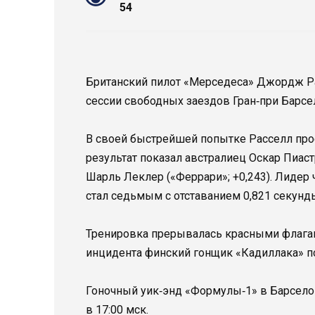
54
Британский пилот «Мерседеса» Джордж Ра
сессии свободных заездов Гран‑при Барсе
В своей быстрейшей попытке Расселл проех
результат показал австралиец Оскар Пиаст
Шарль Леклер («Феррари»; +0,243). Лидер
стал седьмым с отставанием 0,821 секунд
Тренировка прерывалась красными флагами
инцидента финский гонщик «Кадиллака» п
Гоночный уик‑энд «Формулы‑1» в Барсело
в 17:00 мск.