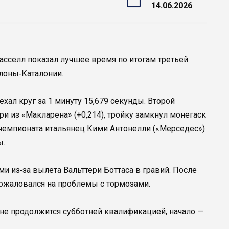
14.06.2026
сселл показал лучшее время по итогам третьей
лоны‑Каталонии.
ал круг за 1 минуту 15,679 секунды. Второй
ри из «Макларена» (+0,214), тройку замкнул монегаск
 чемпионата итальянец Кими Антонелли («Мерседес»)
ы.
 из‑за вылета Вальттери Боттаса в гравий. После
ожаловался на проблемы с тормозами.
не продолжится субботней квалификацией, начало —