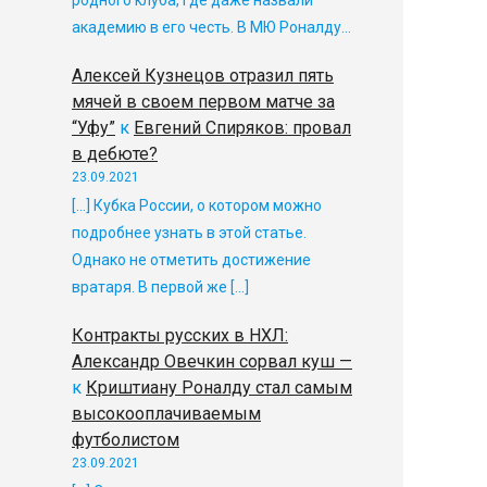
родного клуба, где даже назвали
академию в его честь. В МЮ Роналду…
Алексей Кузнецов отразил пять
мячей в своем первом матче за
“Уфу”
к
Евгений Спиряков: провал
в дебюте?
23.09.2021
[…] Кубка России, о котором можно
подробнее узнать в этой статье.
Однако не отметить достижение
вратаря. В первой же […]
Контракты русских в НХЛ:
Александр Овечкин сорвал куш —
к
Криштиану Роналду стал самым
высокооплачиваемым
футболистом
23.09.2021