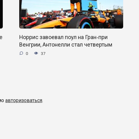
е
Норрис завоевал поул на Гран‑при
Венгрии, Антонелли стал четвертым
0
37
мо
авторизоваться
.