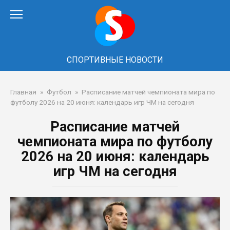
Перейти
к
контенту
СПОРТИВНЫЕ НОВОСТИ
Главная
»
Футбол
»
Расписание матчей чемпионата мира по
футболу 2026 на 20 июня: календарь игр ЧМ на сегодня
Расписание матчей
чемпионата мира по футболу
2026 на 20 июня: календарь
игр ЧМ на сегодня