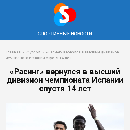
Перейти
к
контенту
СПОРТИВНЫЕ НОВОСТИ
Главная
»
Футбол
»
«Расинг» вернулся в высший дивизион
чемпионата Испании спустя 14 лет
«Расинг» вернулся в высший
дивизион чемпионата Испании
спустя 14 лет