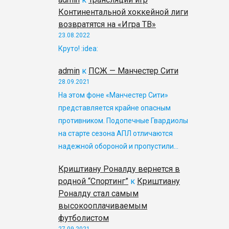
Континентальной хоккейной лиги
возвратятся на «Игра ТВ»
23.08.2022
Круто! :idea:
admin
к
ПСЖ — Манчестер Сити
28.09.2021
На этом фоне «Манчестер Сити»
представляется крайне опасным
противником. Подопечные Гвардиолы
на старте сезона АПЛ отличаются
надежной обороной и пропустили…
Криштиану Роналду вернется в
родной “Спортинг”
к
Криштиану
Роналду стал самым
высокооплачиваемым
футболистом
27.09.2021