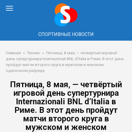
Перейти
к
контенту
СПОРТИВНЫЕ НОВОСТИ
Главная
»
Теннис
»
Пятница, 8 мая, — четвёртый игровой
день супертурнира Internazionali BNL d’Italia в Риме. В этот день
пройдут матчи второго круга в мужском и женском
одиночном разряде.
Пятница, 8 мая, — четвёртый
игровой день супертурнира
Internazionali BNL d’Italia в
Риме. В этот день пройдут
матчи второго круга в
мужском и женском