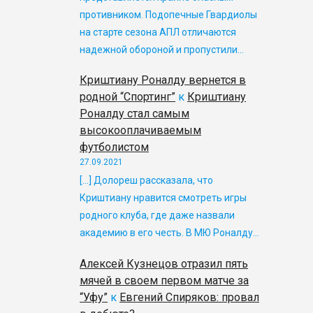
противником. Подопечные Гвардиолы
на старте сезона АПЛ отличаются
надежной обороной и пропустили…
Криштиану Роналду вернется в
родной “Спортинг”
к
Криштиану
Роналду стал самым
высокооплачиваемым
футболистом
27.09.2021
[…] Долореш рассказала, что
Криштиану нравится смотреть игры
родного клуба, где даже назвали
академию в его честь. В МЮ Роналду…
Алексей Кузнецов отразил пять
мячей в своем первом матче за
“Уфу”
к
Евгений Спиряков: провал