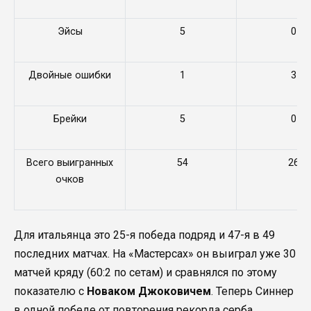
Эйсы
5
0
Двойные ошибки
1
3
Брейки
5
0
Всего выигранных
54
26
очков
Для итальянца это 25-я победа подряд и 47-я в 49
последних матчах. На «Мастерсах» он выиграл уже 30
матчей кряду (60:2 по сетам) и сравнялся по этому
показателю с
Новаком Джоковичем
. Теперь Синнер
в одной победе от повторения рекорда серба.