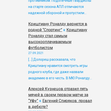
противником. Подопечные Гвардиолы
на старте сезона АПЛ отличаются
надежной обороной и пропустили…
Криштиану Роналду вернется в
родной “Спортинг”
к
Криштиану
Роналду стал самым
высокооплачиваемым
футболистом
27.09.2021
[…] Долореш рассказала, что
Криштиану нравится смотреть игры
родного клуба, где даже назвали
академию в его честь. В МЮ Роналду…
Алексей Кузнецов отразил пять
мячей в своем первом матче за
“Уфу”
к
Евгений Спиряков: провал
в дебюте?