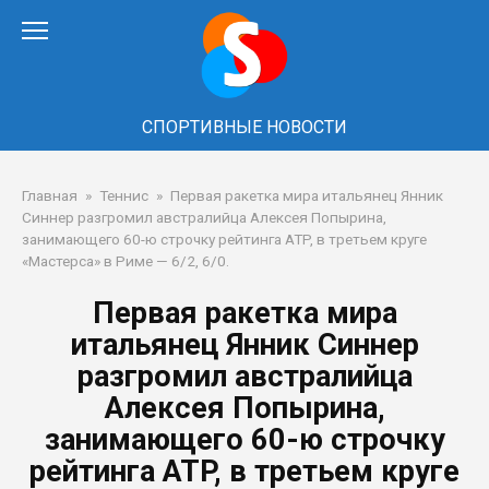
Перейти
к
контенту
СПОРТИВНЫЕ НОВОСТИ
Главная
»
Теннис
»
Первая ракетка мира итальянец Янник
Синнер разгромил австралийца Алексея Попырина,
занимающего 60-ю строчку рейтинга ATP, в третьем круге
«Мастерса» в Риме — 6/2, 6/0.
Первая ракетка мира
итальянец Янник Синнер
разгромил австралийца
Алексея Попырина,
занимающего 60-ю строчку
рейтинга ATP, в третьем круге