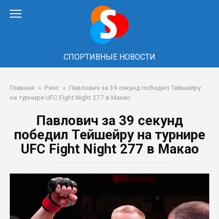
Перейти
к
контенту
СПОРТИВНЫЕ НОВОСТИ
Главная
»
Ринг
»
Павлович за 39 секунд победил Тейшейру
на турнире UFC Fight Night 277 в Макао
Павлович за 39 секунд
победил Тейшейру на турнире
UFC Fight Night 277 в Макао