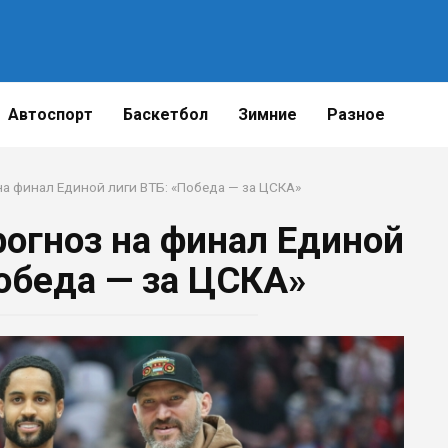
Автоспорт
Баскетбол
Зимние
Разное
на финал Единой лиги ВТБ: «Победа — за ЦСКА»
рогноз на финал Единой
Победа — за ЦСКА»