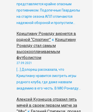
представляется крайне опасным
противником. Подопечные Гвардиолы
на старте сезона АПЛ отличаются
надежной обороной и пропустили…
Криштиану Роналду вернется в
родной “Спортинг”
к
Криштиану
Роналду стал самым
высокооплачиваемым
футболистом
27.09.2021
[…] Долореш рассказала, что
Криштиану нравится смотреть игры
родного клуба, где даже назвали
академию в его честь. В МЮ Роналду…
Алексей Кузнецов отразил пять
мячей в своем первом матче за
“Уфу”
к
Евгений Спиряков: провал