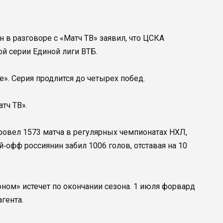
 в разговоре с «Матч ТВ» заявил, что ЦСКА
й серии Единой лиги ВТБ.
е». Серия продлится до четырех побед.
тч ТВ».
овел 1573 матча в регулярных чемпионатах НХЛ,
й‑офф россиянин забил 1006 голов, отставая на 10
оном» истечет по окончании сезона. 1 июля форвард
гента.