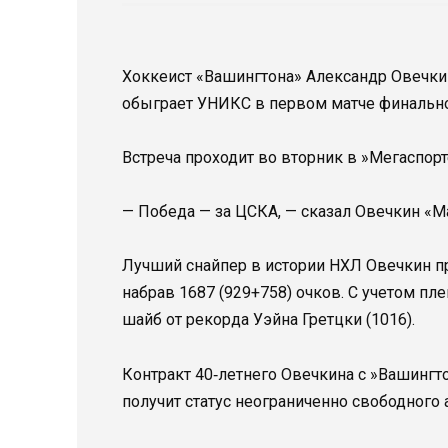
Хоккеист «Вашингтона» Александр Овечкин
обыграет УНИКС в первом матче финально
Встреча проходит во вторник в »Мегаспорт
— Победа — за ЦСКА, — сказал Овечкин «Ма
Лучший снайпер в истории НХЛ Овечкин пр
набрав 1687 (929+758) очков. С учетом пле
шайб от рекорда Уэйна Гретцки (1016).
Контракт 40‑летнего Овечкина с »Вашингт
получит статус неограниченно свободного а