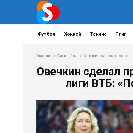
Перейти
к
контенту
Футбол
Хоккей
Теннис
Ринг
Главная
»
Баскетбол
»
Овечкин сделал прогноз 
Овечкин сделал п
лиги ВТБ: «