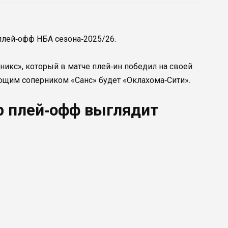
плей‑офф НБА сезона‑2025/26.
икс», который в матче плей‑ин победил на своей
ющим соперником «Санс» будет «Оклахома‑Сити».
р плей‑офф выглядит