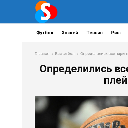
Перейти
к
контенту
Футбол
Хоккей
Теннис
Ринг
Главная
»
Баскетбол
»
Определились все пары 
Определились вс
плей