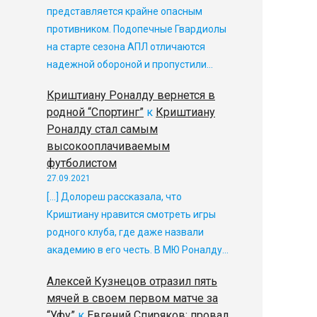
представляется крайне опасным
противником. Подопечные Гвардиолы
на старте сезона АПЛ отличаются
надежной обороной и пропустили…
Криштиану Роналду вернется в
родной “Спортинг”
к
Криштиану
Роналду стал самым
высокооплачиваемым
футболистом
27.09.2021
[…] Долореш рассказала, что
Криштиану нравится смотреть игры
родного клуба, где даже назвали
академию в его честь. В МЮ Роналду…
Алексей Кузнецов отразил пять
мячей в своем первом матче за
“Уфу”
к
Евгений Спиряков: провал