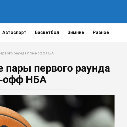
Автоспорт
Баскетбол
Зимние
Разное
первого раунда плей‑офф НБА
е пары первого раунда
‑офф НБА