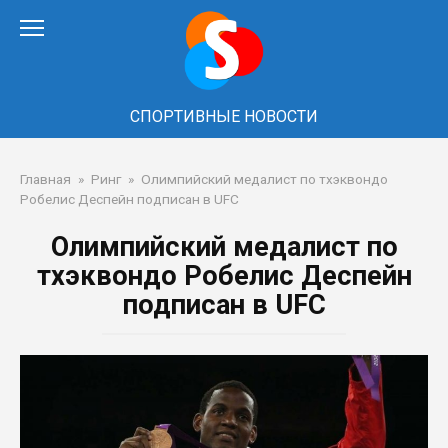
Перейти
к
контенту
СПОРТИВНЫЕ НОВОСТИ
Главная
»
Ринг
»
Олимпийский медалист по тхэквондо
Робелис Деспейн подписан в UFC
Олимпийский медалист по
тхэквондо Робелис Деспейн
подписан в UFC