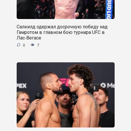
Салкилд одержал досрочную победу над
Гамротом в главном бою турнира UFC в
Лас‑Вегасе
0
7