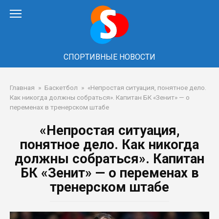
Перейти
к
контенту
СПОРТИВНЫЕ НОВОСТИ
Главная
»
Баскетбол
»
«Непростая ситуация, понятное дело.
Как никогда должны собраться». Капитан БК «Зенит» — о
переменах в тренерском штабе
«Непростая ситуация,
понятное дело. Как никогда
должны собраться». Капитан
БК «Зенит» — о переменах в
тренерском штабе