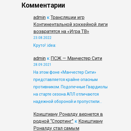
Комментарии
admin
к
Трансляции игр
Континентальной хоккейной лиги
возвратятся на «Игра ТВ»
23.08.2022
Круто! :idea:
admin
к
ПСЖ — Манчестер Сити
28.09.2021
На этом фоне «Манчестер Сити»
представляется крайне опасным
противником. Подопечные Гвардиолы
на старте сезона АПЛ отличаются
надежной обороной и пропустили…
Криштиану Роналду вернется в
родной “Спортинг”
к
Криштиану
Роналду стал самым