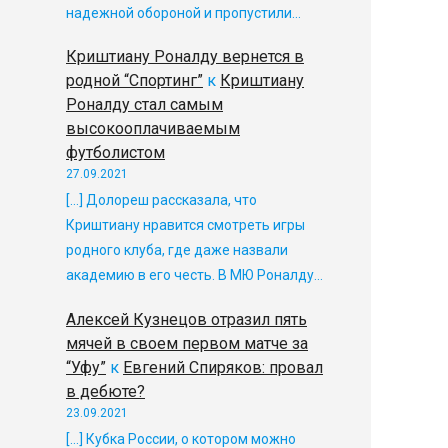
надежной обороной и пропустили…
Криштиану Роналду вернется в
родной “Спортинг”
к
Криштиану
Роналду стал самым
высокооплачиваемым
футболистом
27.09.2021
[…] Долореш рассказала, что
Криштиану нравится смотреть игры
родного клуба, где даже назвали
академию в его честь. В МЮ Роналду…
Алексей Кузнецов отразил пять
мячей в своем первом матче за
“Уфу”
к
Евгений Спиряков: провал
в дебюте?
23.09.2021
[…] Кубка России, о котором можно