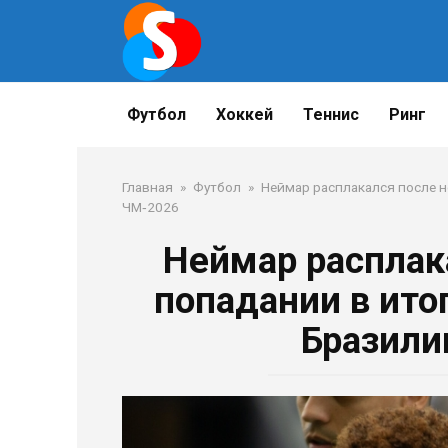
Перейти
к
контенту
Футбол
Хоккей
Теннис
Ринг
Главная
»
Футбол
»
Неймар расплакался после н
ЧМ‑2026
Неймар расплак
попадании в ито
Бразили