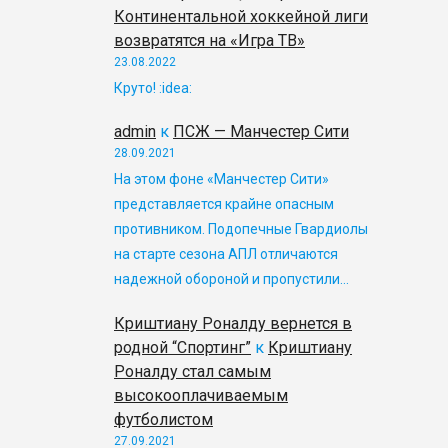
Континентальной хоккейной лиги
возвратятся на «Игра ТВ»
23.08.2022
Круто! :idea:
admin
к
ПСЖ — Манчестер Сити
28.09.2021
На этом фоне «Манчестер Сити»
представляется крайне опасным
противником. Подопечные Гвардиолы
на старте сезона АПЛ отличаются
надежной обороной и пропустили…
Криштиану Роналду вернется в
родной “Спортинг”
к
Криштиану
Роналду стал самым
высокооплачиваемым
футболистом
27.09.2021