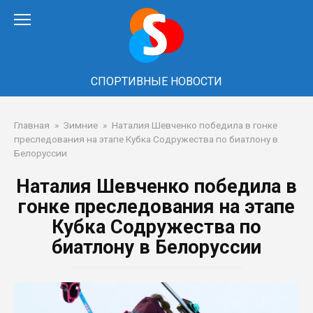
Перейти
к
контенту
СПОРТИВНЫЕ НОВОСТИ
Главная
»
Зимние
»
Наталия Шевченко победила в гонке
преследования на этапе Кубка Содружества по биатлону в
Белоруссии
Наталия Шевченко победила в
гонке преследования на этапе
Кубка Содружества по
биатлону в Белоруссии