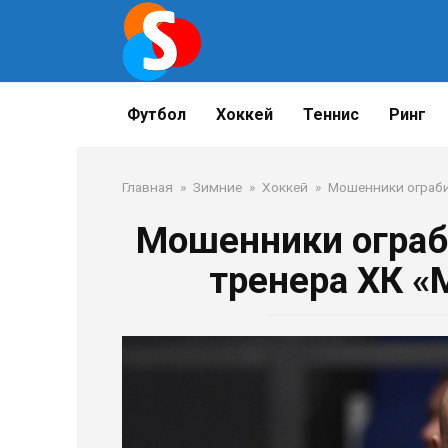
Перейти
к
контенту
Футбол
Хоккей
Теннис
Ринг
Главная
»
Зимние
»
Хоккей
»
Мошенники ограби
Мошенники ограби
тренера ХК «