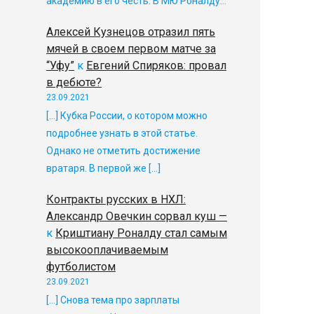
академию в его честь. В МЮ Роналду…
Алексей Кузнецов отразил пять
мячей в своем первом матче за
“Уфу”
к
Евгений Спиряков: провал
в дебюте?
23.09.2021
[…] Кубка России, о котором можно
подробнее узнать в этой статье.
Однако не отметить достижение
вратаря. В первой же […]
Контракты русских в НХЛ:
Александр Овечкин сорвал куш —
к
Криштиану Роналду стал самым
высокооплачиваемым
футболистом
23.09.2021
[…] Снова тема про зарплаты