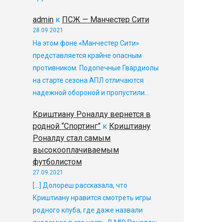
admin
к
ПСЖ — Манчестер Сити
28.09.2021
На этом фоне «Манчестер Сити»
представляется крайне опасным
противником. Подопечные Гвардиолы
на старте сезона АПЛ отличаются
надежной обороной и пропустили…
Криштиану Роналду вернется в
родной “Спортинг”
к
Криштиану
Роналду стал самым
высокооплачиваемым
футболистом
27.09.2021
[…] Долореш рассказала, что
Криштиану нравится смотреть игры
родного клуба, где даже назвали