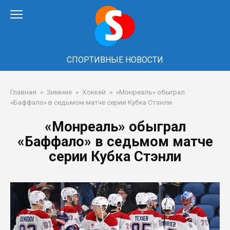
Перейти
к
контенту
СПОРТИВНЫЕ НОВОСТИ
Главная
»
Зимние
»
Хоккей
»
«Монреаль» обыграл
«Баффало» в седьмом матче серии Кубка Стэнли
«Монреаль» обыграл
«Баффало» в седьмом матче
серии Кубка Стэнли