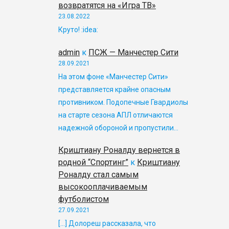
возвратятся на «Игра ТВ»
23.08.2022
Круто! :idea:
admin
к
ПСЖ — Манчестер Сити
28.09.2021
На этом фоне «Манчестер Сити»
представляется крайне опасным
противником. Подопечные Гвардиолы
на старте сезона АПЛ отличаются
надежной обороной и пропустили…
Криштиану Роналду вернется в
родной “Спортинг”
к
Криштиану
Роналду стал самым
высокооплачиваемым
футболистом
27.09.2021
[…] Долореш рассказала, что