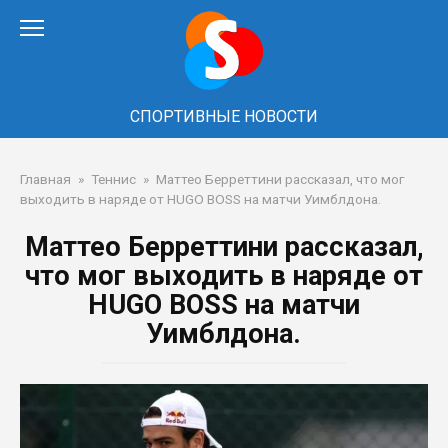
Перейти
к
контенту
СПОРТИВНЫЕ НОВОСТИ
Главная
»
Теннис
»
Маттео Берреттини рассказал, что мог
выходить в наряде от HUGO BOSS на матчи Уимблдона.
Маттео Берреттини рассказал,
что мог выходить в наряде от
HUGO BOSS на матчи
Уимблдона.