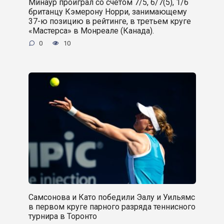
Минаур проиграл со счётом 7/5, 6/7(5), 1/6
британцу Кэмерону Норри, занимающему
37-ю позицию в рейтинге, в третьем круге
«Мастерса» в Монреале (Канада).
0
10
Самсонова и Като победили Эалу и Уильямс
в первом круге парного разряда теннисного
турнира в Торонто