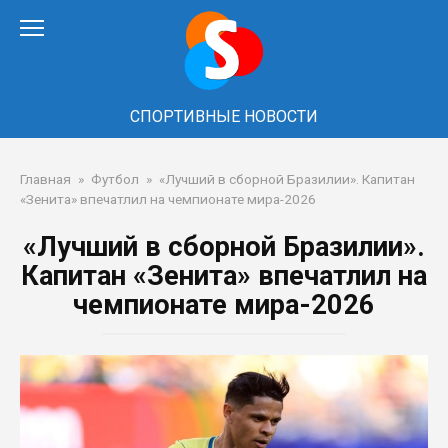
Перейти
к
контенту
СПОРТИВНЫЕ НОВОСТИ
Главная
»
Футбол
»
«Лучший в сборной Бразилии». Капитан
«Зенита» впечатлил на чемпионате мира-2026
«Лучший в сборной Бразилии».
Капитан «Зенита» впечатлил на
чемпионате мира-2026