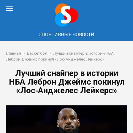
Перейти
к
контенту
СПОРТИВНЫЕ НОВОСТИ
Главная
»
Баскетбол
»
Лучший снайпер в истории НБА
Леброн Джеймс покинул «Лос‑Анджелес Лейкерс»
Лучший снайпер в истории
НБА Леброн Джеймс покинул
«Лос‑Анджелес Лейкерс»